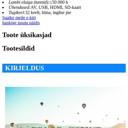
Lambi eluiga (tunnid):
≥50 000 h
Ühendused:
AV, USB, HDMI, SD-kaart
Tugikeel:
32 keelt, hiina, inglise jne
Saatke meile e-kiri
hankige tasuta näidis
Toote üksikasjad
Tootesildid
KIRJELDUS