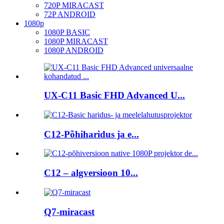
720P MIRACAST
72P ANDROID
1080p
1080P BASIC
1080P MIRACAST
1080P ANDROID
UX-C11 Basic FHD Advanced U...
C12-Põhiharidus ja e...
C12 – algversioon 10...
Q7-miracast