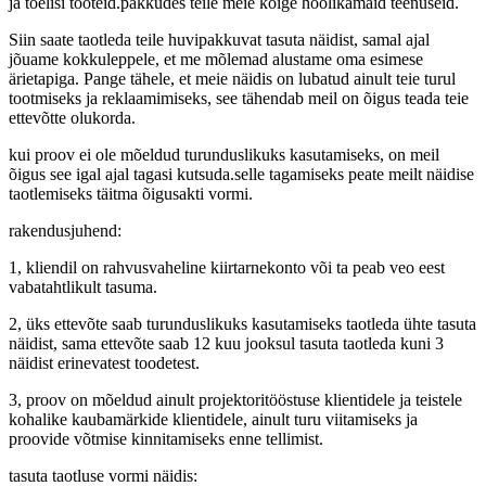
ja tõelisi tooteid.pakkudes teile meie kõige hoolikamaid teenuseid.
Siin saate taotleda teile huvipakkuvat tasuta näidist, samal ajal
jõuame kokkuleppele, et me mõlemad alustame oma esimese
ärietapiga. Pange tähele, et meie näidis on lubatud ainult teie turul
tootmiseks ja reklaamimiseks, see tähendab meil on õigus teada teie
ettevõtte olukorda.
kui proov ei ole mõeldud turunduslikuks kasutamiseks, on meil
õigus see igal ajal tagasi kutsuda.selle tagamiseks peate meilt näidise
taotlemiseks täitma õigusakti vormi.
rakendusjuhend:
1, kliendil on rahvusvaheline kiirtarnekonto või ta peab veo eest
vabatahtlikult tasuma.
2, üks ettevõte saab turunduslikuks kasutamiseks taotleda ühte tasuta
näidist, sama ettevõte saab 12 kuu jooksul tasuta taotleda kuni 3
näidist erinevatest toodetest.
3, proov on mõeldud ainult projektoritööstuse klientidele ja teistele
kohalike kaubamärkide klientidele, ainult turu viitamiseks ja
proovide võtmise kinnitamiseks enne tellimist.
tasuta taotluse vormi näidis: