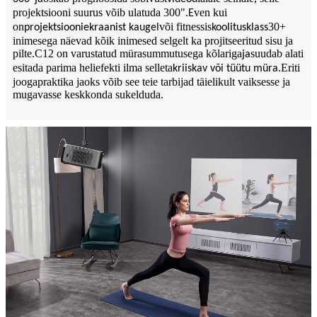
projektsiooni suurus võib ulatuda 300"
ven kui
.E
on
või fitnessis
30+
projektsiooniekraanist kaugel
koolitusklass
inimesega näevad kõik inimesed selgelt ka projitseeritud sisu ja
pilte.C12 on varustatud mürasummutusega kõlariga
suudab alati
ja
esitada parima heliefekti ilma selleta
.Eriti
kriiskav või tüütu müra
joogapraktika jaoks võib see teie tarbijad täielikult vaiksesse ja
mugavasse keskkonda sukelduda.