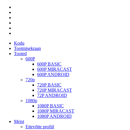
Kodu
Tootmisekraan
Tooted
600P
600P BASIC
600P MIRACAST
600P ANDROID
720p
720P BASIC
720P MIRACAST
72P ANDROID
1080p
1080P BASIC
1080P MIRACAST
1080P ANDROID
Meist
Ettevõtte profiil