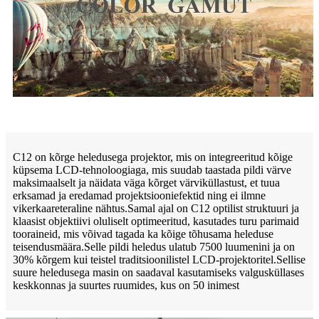
C12 on kõrge heledusega projektor, mis on integreeritud kõige
küpsema LCD-tehnoloogiaga, mis suudab taastada pildi värve
maksimaalselt ja näidata väga kõrget värviküllastust, et tuua
erksamad ja eredamad projektsiooniefektid ning ei ilmne
vikerkaareteraline nähtus.Samal ajal on C12 optilist struktuuri ja
klaasist objektiivi oluliselt optimeeritud, kasutades turu parimaid
tooraineid, mis võivad tagada ka kõige tõhusama heleduse
teisendusmäära.Selle pildi heledus ulatub 7500 luumenini ja on
30% kõrgem kui teistel traditsioonilistel LCD-projektoritel.Sellise
suure heledusega masin on saadaval kasutamiseks valgusküllases
keskkonnas ja suurtes ruumides, kus on 50 inimest