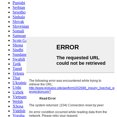
Punjabi
Serbian
Sesotho
Sinhala
Slovak
Slovenian
Somali
Samoan
Scots Gaelic
Shona
Sindhi
Sundanese
Swahili
Tajik
Tamil
Telugu
Thai
Ukrainian
Urdu
Uzbek
Vietnamese
Welsh
Xhosa
Yiddish
Yoruba