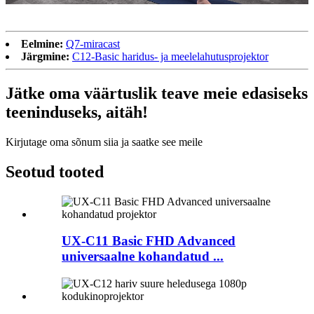
Eelmine:
Q7-miracast
Järgmine:
C12-Basic haridus- ja meelelahutusprojektor
Jätke oma väärtuslik teave meie edasiseks
teeninduseks, aitäh!
Kirjutage oma sõnum siia ja saatke see meile
Seotud tooted
UX-C11 Basic FHD Advanced
universaalne kohandatud ...