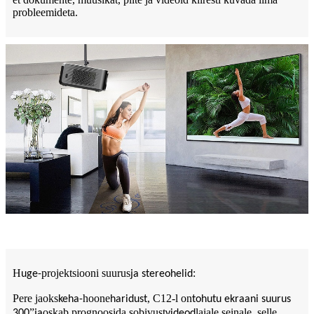
probleemideta.
H
projektsiooni suurus
:
uge-
ja stereohelid
Pere jaoks
hoone
, C12-l on
keha-
haridust
tohutu ekraani suurus
”
oskab prognoosida sobivust
laiale seinale, selle
300
ja
videod