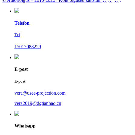
© Autoriõigus – 2010-2022 : Kõik õigused kaitstud.
, , , , , , , ,
Telefon
Tel
15017088259
E-post
E-post
vera@usee-projection.com
vera2019@dgtianhao.cn
Whatsapp