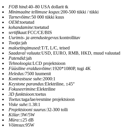
FOB hind:
40–80 USA dollarit tk
Minimaalne tellimuse kogus:
200-500 tükki / tükki
Tarnevõime:
50 000 tükki kuus
OEM:
toetatud
kohandamine:
toetatud
sertifikaat:
FCC/CE/BIS
Uurimis- ja arendustegevus:
kontrollitav
Tootja:
jah
maksetingimused:
T/T, L/C, teised
Saadaval valuuta:
USD, EURO, RMB, HKD, muud valuutad
Patendid:
jah
Tehnoloogia:
LCD projektsioon
Füüsiline eraldusvõime:
1920*1080P, tugi 4K
Heledus:
7500 luumenit
Kontrastsuse suhe:
2000:1
Keystone parandus:
Elektriline, ±45°
Fokuseerimine:
Elektriline
3D funktsioon:
toetus
Toetus:
taga/lae/eesmine projektsioon
Viske suhe:
1.38:1
Projektsiooni suurus:
32-300 tolli
Kõlar:
3W/5W
Müra:
≤25 dB
Võimsus:
95W