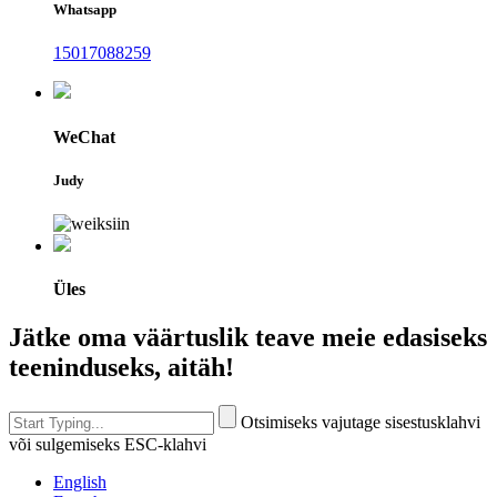
Whatsapp
15017088259
WeChat
Judy
Üles
Jätke oma väärtuslik teave meie edasiseks
teeninduseks, aitäh!
Otsimiseks vajutage sisestusklahvi
või sulgemiseks ESC-klahvi
English