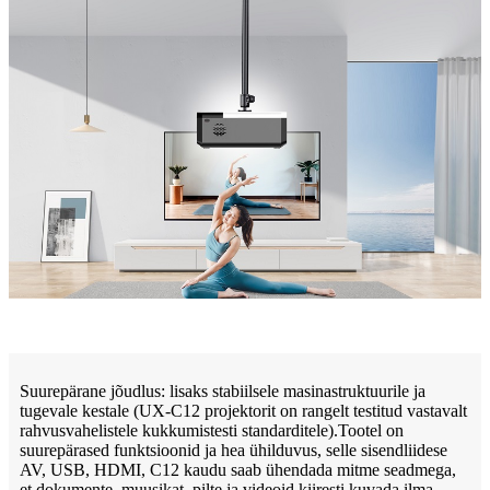
Suurepärane jõudlus: lisaks stabiilsele masinastruktuurile ja
tugevale kestale (UX-C12 projektorit on rangelt testitud vastavalt
rahvusvahelistele kukkumistesti standarditele).Tootel on
suurepärased funktsioonid ja hea ühilduvus, selle sisendliidese
AV, USB, HDMI, C12 kaudu saab ühendada mitme seadmega,
et dokumente, muusikat, pilte ja videoid kiiresti kuvada ilma