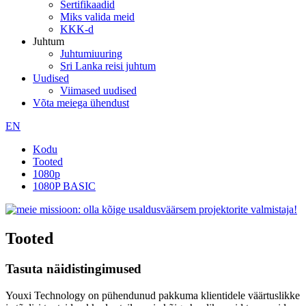
Sertifikaadid
Miks valida meid
KKK-d
Juhtum
Juhtumiuuring
Sri Lanka reisi juhtum
Uudised
Viimased uudised
Võta meiega ühendust
EN
Kodu
Tooted
1080p
1080P BASIC
Tooted
Tasuta näidistingimused
Youxi Technology on pühendunud pakkuma klientidele väärtuslikke