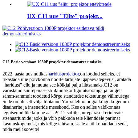
UX-C11 uus "Elite" projekt...
C12-Basic versioon 1080P projektor demonstreerimiseks
2022. aasta uus nutikas
haridusprojektor,
on loodud selleks, et
rikastada uue põlvkonna noorte tarbijate igapäevategevusi, äratada
"haridust" ellu ja muuta see kõikjal palju lihtsamaks.C12 on
varustatud suurepärase struktuurikonfiguratsiooniga ja rangelt
samm-sammult toodetud kõrge standardse tekstuuriga välimusega.
Selle on ühiselt välja töötanud Youxi tehnoloogia kõige kogenum
disainerite ja inseneride meeskond. Kes on selles valdkonnas
tegutsenud üle kümne aasta!C12 sobib suurepäraselt erinevate
stsenaariumide jaoks ja võib pakkuda teie klientidele parimat
kasutuskogemust, mis kõige tähtsam, saate alati kohandada seda,
mida meilt soovite!