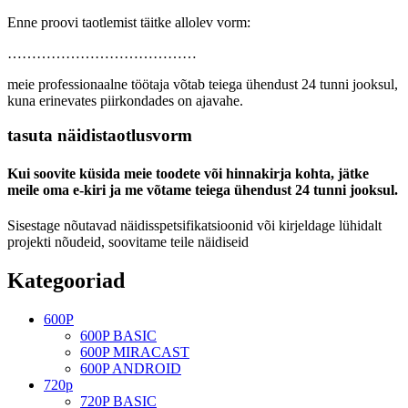
Enne proovi taotlemist täitke allolev vorm:
…………………………………
meie professionaalne töötaja võtab teiega ühendust 24 tunni jooksul,
kuna erinevates piirkondades on ajavahe.
tasuta näidistaotlusvorm
Kui soovite küsida meie toodete või hinnakirja kohta, jätke
meile oma e-kiri ja me võtame teiega ühendust 24 tunni jooksul.
Sisestage nõutavad näidisspetsifikatsioonid või kirjeldage lühidalt
projekti nõudeid, soovitame teile näidiseid
Kategooriad
600P
600P BASIC
600P MIRACAST
600P ANDROID
720p
720P BASIC