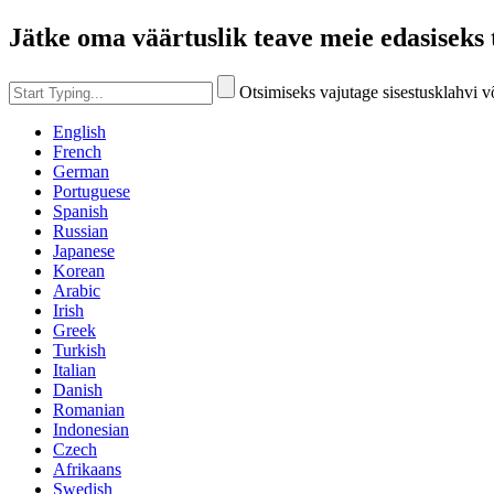
Jätke oma väärtuslik teave meie edasiseks 
Otsimiseks vajutage sisestusklahvi 
English
French
German
Portuguese
Spanish
Russian
Japanese
Korean
Arabic
Irish
Greek
Turkish
Italian
Danish
Romanian
Indonesian
Czech
Afrikaans
Swedish