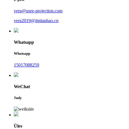
vera@usee-projection.com
vera2019@dgtianhao.cn
Whatsapp
Whatsapp
15017088259
WeChat
Judy
Üles