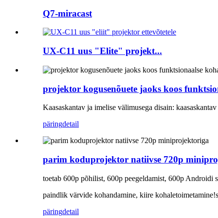
Q7-miracast
UX-C11 uus "Elite" projekt...
projektor kogusenõuete jaoks koos funktsi
Kaasaskantav ja imelise välimusega disain: kaasaskantav
päring
detail
parim koduprojektor natiivse 720p minipro
toetab 600p põhilist, 600p peegeldamist, 600p Androidi
paindlik värvide kohandamine, kiire kohaletoimetamine!st
päring
detail