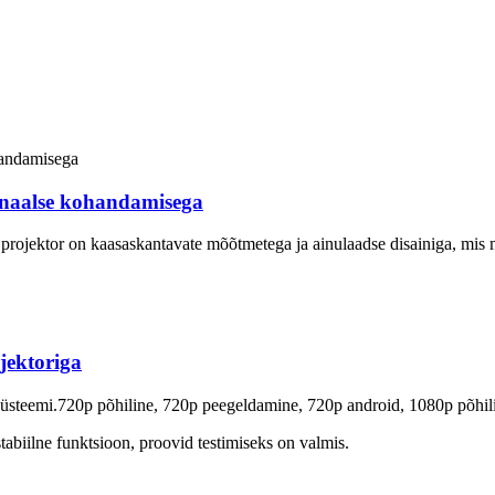
onaalse kohandamisega
 projektor on kaasaskantavate mõõtmetega ja ainulaadse disainiga, mis
jektoriga
 süsteemi.720p põhiline, 720p peegeldamine, 720p android, 1080p põhi
abiilne funktsioon, proovid testimiseks on valmis.