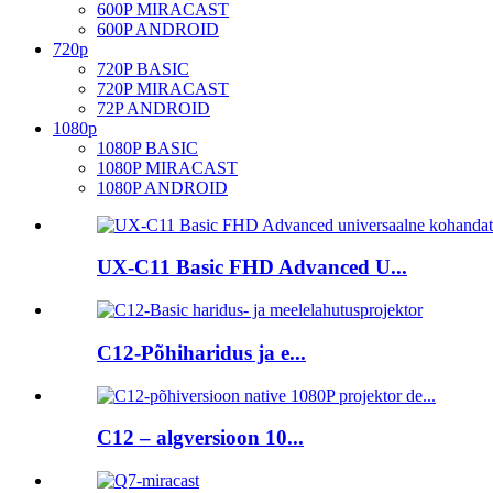
600P MIRACAST
600P ANDROID
720p
720P BASIC
720P MIRACAST
72P ANDROID
1080p
1080P BASIC
1080P MIRACAST
1080P ANDROID
UX-C11 Basic FHD Advanced U...
C12-Põhiharidus ja e...
C12 – algversioon 10...