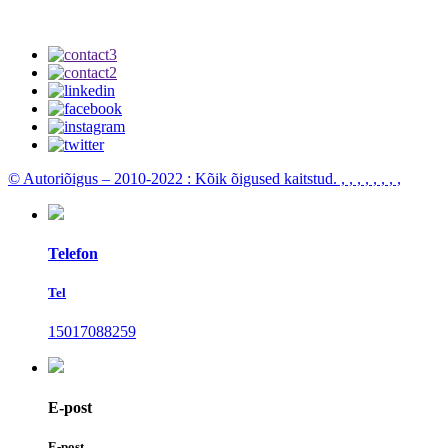
© Autoriõigus – 2010-2022 : Kõik õigused kaitstud.
, , , , , , , ,
Telefon
Tel
15017088259
E-post
E-post