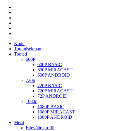
Kodu
Tootmisekraan
Tooted
600P
600P BASIC
600P MIRACAST
600P ANDROID
720p
720P BASIC
720P MIRACAST
72P ANDROID
1080p
1080P BASIC
1080P MIRACAST
1080P ANDROID
Meist
Ettevõtte profiil