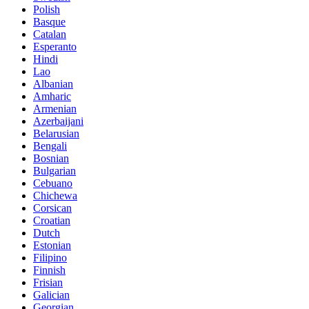
Polish
Basque
Catalan
Esperanto
Hindi
Lao
Albanian
Amharic
Armenian
Azerbaijani
Belarusian
Bengali
Bosnian
Bulgarian
Cebuano
Chichewa
Corsican
Croatian
Dutch
Estonian
Filipino
Finnish
Frisian
Galician
Georgian