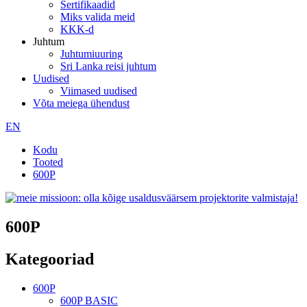
Sertifikaadid
Miks valida meid
KKK-d
Juhtum
Juhtumiuuring
Sri Lanka reisi juhtum
Uudised
Viimased uudised
Võta meiega ühendust
EN
Kodu
Tooted
600P
600P
Kategooriad
600P
600P BASIC