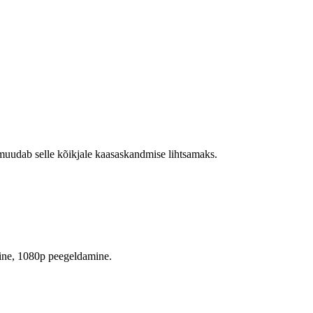
 muudab selle kõikjale kaasaskandmise lihtsamaks.
line, 1080p peegeldamine.