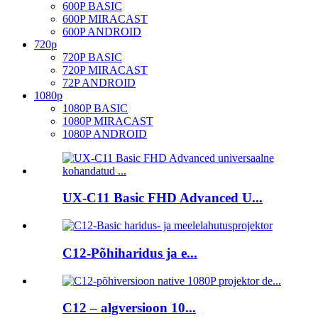
600P BASIC
600P MIRACAST
600P ANDROID
720p
720P BASIC
720P MIRACAST
72P ANDROID
1080p
1080P BASIC
1080P MIRACAST
1080P ANDROID
UX-C11 Basic FHD Advanced U...
C12-Põhiharidus ja e...
C12 – algversioon 10...