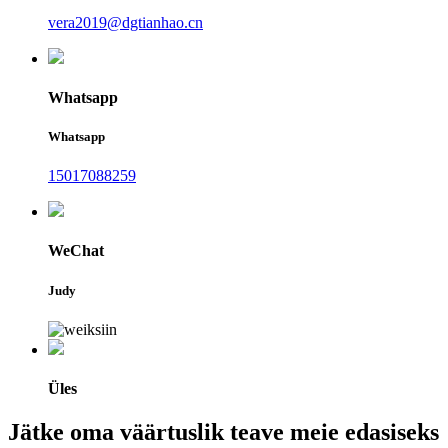
vera2019@dgtianhao.cn
Whatsapp
Whatsapp
15017088259
WeChat
Judy
Üles
Jätke oma väärtuslik teave meie edasiseks