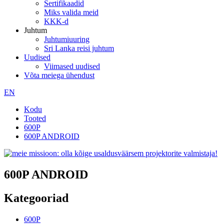
Sertifikaadid
Miks valida meid
KKK-d
Juhtum
Juhtumiuuring
Sri Lanka reisi juhtum
Uudised
Viimased uudised
Võta meiega ühendust
EN
Kodu
Tooted
600P
600P ANDROID
600P ANDROID
Kategooriad
600P