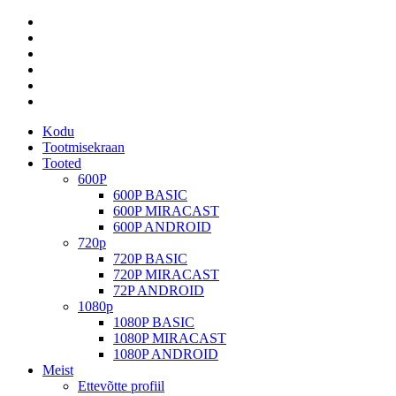
Kodu
Tootmisekraan
Tooted
600P
600P BASIC
600P MIRACAST
600P ANDROID
720p
720P BASIC
720P MIRACAST
72P ANDROID
1080p
1080P BASIC
1080P MIRACAST
1080P ANDROID
Meist
Ettevõtte profiil