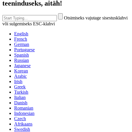
teeninduseks, aitäh!
Otsimiseks vajutage sisestusklahvi
või sulgemiseks ESC-klahvi
English
French
German
Portuguese
Spanish
Russian
Japanese
Korean
Arabic
Irish
Greek
Turkish
Italian
Danish
Romanian
Indonesian
Czech
Afrikaans
Swedish